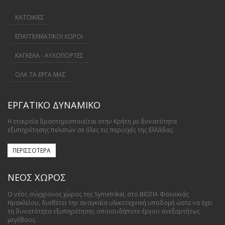
ΚΑΤΟΙΚΙΕΣ
ΕΠΑΓΓΕΛΜΑΤΙΚΟΙ ΧΩΡΟΙ
ΚΑΓΚΕΛΑ - ΑΥΛΟΠΟΡΤΕΣ
ΟΛΑ ΤΑ ΕΡΓΑ ΜΑΣ
ΕΡΓΑΤΙΚΟ ΔΥΝΑΜΙΚΟ
Η εταιρεία δραστηριοποιείται στην Κρήτη με δυνατότητα
εξυπηρέτησης πελατών σε όλες τις περιοχές της Ελλάδας.
ΠΕΡΙΣΣΟΤΕΡΑ
ΝΕΟΣ ΧΩΡΟΣ
Ο νέος σύγχρονος χώρος της Symetrikal, στο ΒΙΟΠΑ Φοινικιάς
Ηρακλείου, διαθέτει την αναγκαία υλικοτεχνική υποδομή ώστε να έχει
τη δυνατότητα εξυπηρέτησης οποιουδήποτε έργου ανεξαρτήτως
μεγέθους.